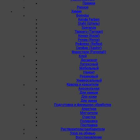
Пряжки
Разное
Химия
Бренды
Kenda Farben
Stahl (Шталь)
Speranza
Тарраго (Tarrago)
Кезал (Kezal)
Рениа (Renia)
Рефлекс (Reflex)
Сапфир (Saphir)
Форестали (Forestali)
Клей
Десмокол
Латексный
Мебельный
Наирит
Резиновый
Универсальный
Краска и красители
Аэрозольная
Для замши
Для кожи
Для уреза
Подготовка и финишная обработка
Апретура
Мягчители
Очистка
Полировка
Протравка
Растворители/разбавители
Уход за обувью
Восстановление