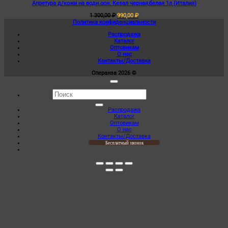
Апретура д/кожи на водн.осн. Кезал черная,белая 1л (Италия)
имеет
несколько
Первоначальная
Текущая
1 300,00
₽
990,00
₽
вариаций.
цена
цена:
Политика конфиденциальности
Опции
составляла
990,00 ₽.
можно
Распродажа
1
выбрать
Каталог
300,00 ₽.
на
Оптовикам
странице
О нас
товара.
Контакты/Доставка
Сперанза 2026 ©
Искать:
Распродажа
Каталог
Оптовикам
О нас
Контакты/Доставка
Бесплатный звонок