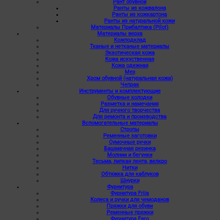
Рант обувной
Ранты из кожвалона
Ранты из кожкартона
Ранты из натуральной кожи
Материалы Прибалтика (Pilot)
Материалы верха
Кожподклад
Тканые и нетканые материалы
Экзотическая кожа
Кожа искуственная
Кожа одежная
Мех
Хром обувной (натуральная кожа)
Чепрак
Инструменты и комплектующие
Обувные колодки
Разметка и намечания
Для ручного творчества
Для ремонта и производства
Вспомогательные материалы
Стропы
Ременные заготовки
Сумочные ручки
Башмачная резинка
Молнии и бегунки
Тесьма, липкая лента, велкро
Нитки
Обтяжка для каблуков
Шнурки
Фурнитура
Фурнитура Frija
Колеса и ручки для чемоданов
Пряжки для обуви
Ременные пряжки
Фурнитура Faro