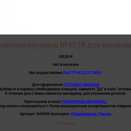
Верхняя пружина №4018 для минерв
150,00
₽
Нет в наличии
Мы осуществляем
БЫСТРУЮ ДОСТАВКУ
Для оформления
ОПТОВЫХ ЗАКАЗОВ
 добавьте в корзину необходимые позиции, нажмите "Да" в поле "оптовы
В течении дня с Вами свяжется менеджер, для уточнения деталей.
Приглашаем в наши
РОЗНИЧНЫЕ МАГАЗИНЫ
,
где можно ознакомиться с более расширенным ассортиментов товаров
Артикул:
ЗАП046
Категории:
Оборудование
,
Разное
Похожие