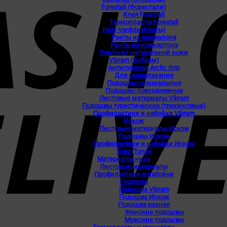
Forestali (Форестали)
Клея Forestali
Термопласты Forestali
Feris Vardola (Ранты)
Ранты из кожвалона
Ранты из кожкартона
Ранты из натуральной кожи
Vibram (Вибрам)
Антигололед Arctic Grip
Для скалолазания
Подошвы специальные
Подошвы повседневные
Листовые материалы Vibram
Подошвы туристические (трекинговые)
Профилактики и набойки Vibram
Искож
Листовые материалы Искож
Подошвы Искож
Профилактики и набойки Искож
Topy (Топи)
Материалы низа
Листовые материалы
Профилактики и набойки
Подошва
Подошва Vibram
Подошва Искож
Подошва разная
Женские подошвы
Мужские подошвы