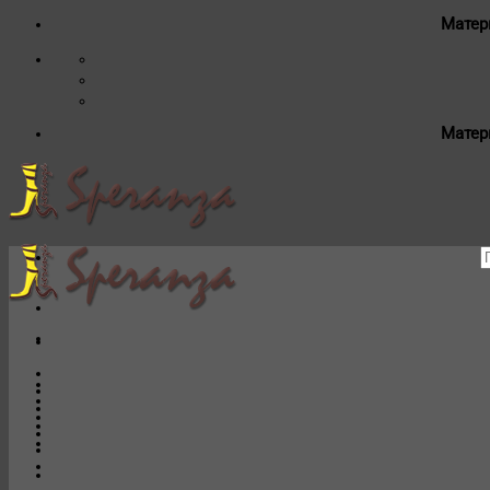
Матер
Матер
И