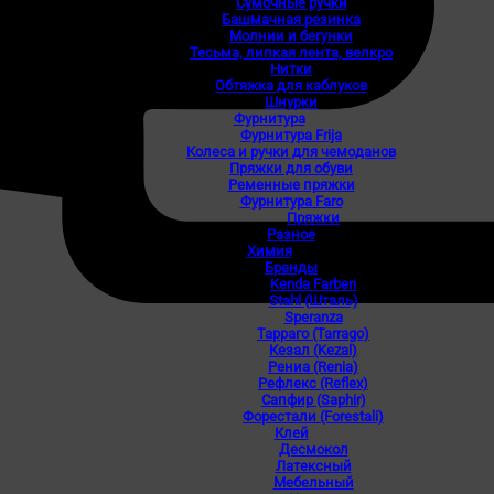
Сумочные ручки
Башмачная резинка
Молнии и бегунки
Тесьма, липкая лента, велкро
Нитки
Обтяжка для каблуков
Шнурки
Фурнитура
Фурнитура Frija
Колеса и ручки для чемоданов
Пряжки для обуви
Ременные пряжки
Фурнитура Faro
Пряжки
Разное
Химия
Бренды
Kenda Farben
Stahl (Шталь)
Speranza
Тарраго (Tarrago)
Кезал (Kezal)
Рениа (Renia)
Рефлекс (Reflex)
Сапфир (Saphir)
Форестали (Forestali)
Клей
Десмокол
Латексный
Мебельный