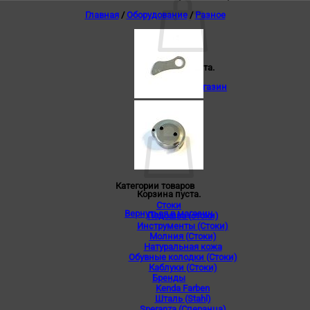
Главная
/
Оборудование
/
Разное
Корзина пуста.
Вернуться в магазин
0
Корзина
Категории товаров
Корзина пуста.
Стоки
Вернуться в магазин
Подошва (стоки)
Инструменты (Стоки)
Молния (Стоки)
Натуральная кожа
Обувные колодки (Стоки)
Каблуки (Стоки)
Бренды
Kenda Farben
Шталь (Stahl)
Speranza (Сперанца)