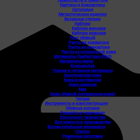
Термопласты и гранитоли
Картоны и Кожкартоны
Ортопедия
Металлические изделия
Вкладные стельки
Каблуки
Каблуки женские
Каблуки мужские
Рант обувной
Ранты из кожвалона
Ранты из кожкартона
Ранты из натуральной кожи
Материалы Прибалтика (Pilot)
Материалы верха
Кожподклад
Тканые и нетканые материалы
Экзотическая кожа
Кожа искуственная
Кожа одежная
Мех
Хром обувной (натуральная кожа)
Чепрак
Инструменты и комплектующие
Обувные колодки
Разметка и намечания
Для ручного творчества
Для ремонта и производства
Вспомогательные материалы
Стропы
Ременные заготовки