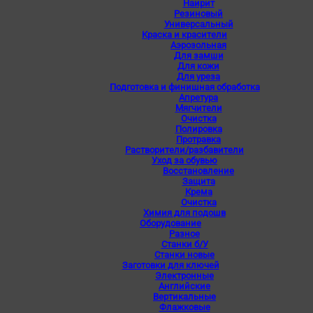
Наирит
Резиновый
Универсальный
Краска и красители
Аэрозольная
Для замши
Для кожи
Для уреза
Подготовка и финишная обработка
Апретура
Мягчители
Очистка
Полировка
Протравка
Растворители/разбавители
Уход за обувью
Восстановление
Защита
Крема
Очистка
Химия для подошв
Оборудование
Разное
Станки б/У
Станки новые
Заготовки для ключей
Электронные
Английские
Вертикальные
Флажковые