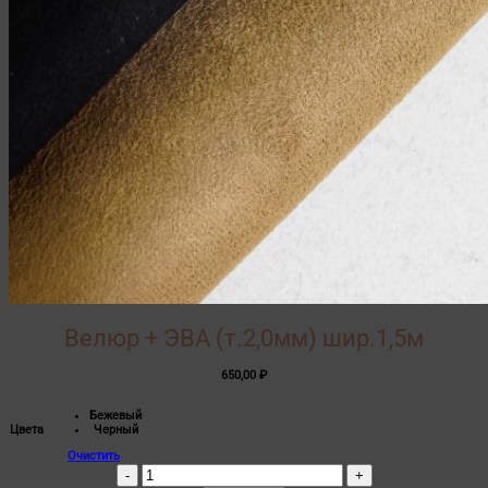
Велюр + ЭВА (т.2,0мм) шир.1,5м
650,00
₽
Бежевый
Цвета
Черный
Очистить
Количество
товара