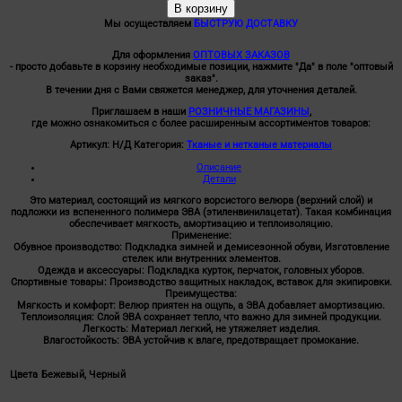
В корзину
Велюр
+
Мы осуществляем
БЫСТРУЮ ДОСТАВКУ
ЭВА
(т.2,0мм)
шир.1,5м
Для оформления
ОПТОВЫХ ЗАКАЗОВ
- просто добавьте в корзину необходимые позиции, нажмите "Да" в поле "оптовый
заказ".
В течении дня с Вами свяжется менеджер, для уточнения деталей.
Приглашаем в наши
РОЗНИЧНЫЕ МАГАЗИНЫ
,
где можно ознакомиться с более расширенным ассортиментов товаров:
Артикул:
Н/Д
Категория:
Тканые и нетканые материалы
Описание
Детали
Это материал, состоящий из мягкого ворсистого велюра (верхний слой) и
подложки из вспененного полимера ЭВА (этиленвинилацетат). Такая комбинация
обеспечивает мягкость, амортизацию и теплоизоляцию.
Применение:
Обувное производство: Подкладка зимней и демисезонной обуви, Изготовление
стелек или внутренних элементов.
Одежда и аксессуары: Подкладка курток, перчаток, головных уборов.
Спортивные товары: Производство защитных накладок, вставок для экипировки.
Преимущества:
Мягкость и комфорт: Велюр приятен на ощупь, а ЭВА добавляет амортизацию.
Теплоизоляция: Слой ЭВА сохраняет тепло, что важно для зимней продукции.
Легкость: Материал легкий, не утяжеляет изделия.
Влагостойкость: ЭВА устойчив к влаге, предотвращает промокание.
Цвета
Бежевый, Черный