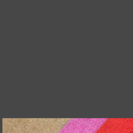
на
странице
товара.