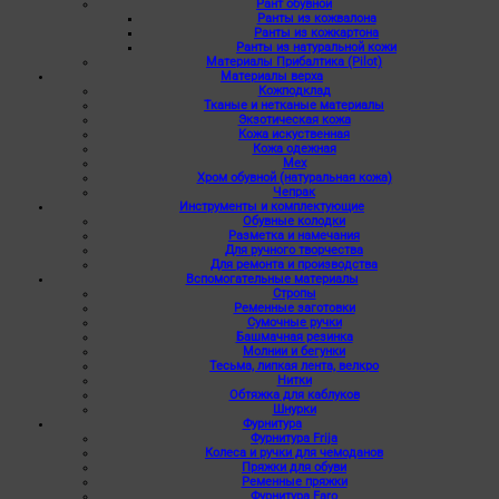
Рант обувной
Ранты из кожвалона
Ранты из кожкартона
Ранты из натуральной кожи
Материалы Прибалтика (Pilot)
Материалы верха
Кожподклад
Тканые и нетканые материалы
Экзотическая кожа
Кожа искуственная
Кожа одежная
Мех
Хром обувной (натуральная кожа)
Чепрак
Инструменты и комплектующие
Обувные колодки
Разметка и намечания
Для ручного творчества
Для ремонта и производства
Вспомогательные материалы
Стропы
Ременные заготовки
Сумочные ручки
Башмачная резинка
Молнии и бегунки
Тесьма, липкая лента, велкро
Нитки
Обтяжка для каблуков
Шнурки
Фурнитура
Фурнитура Frija
Колеса и ручки для чемоданов
Пряжки для обуви
Ременные пряжки
Фурнитура Faro