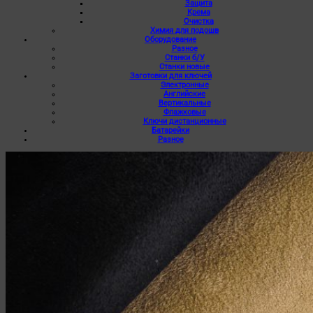
Защита
Крема
Очистка
Химия для подошв
Оборудование
Разное
Станки б/У
Станки новые
Заготовки для ключей
Электронные
Английские
Вертикальные
Флажковые
Ключи дистанционные
Батарейки
Разное