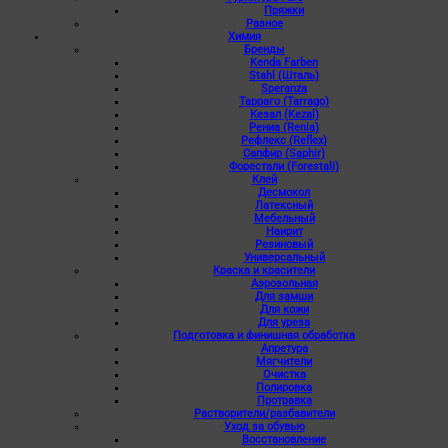
Пряжки
Разное
Химия
Бренды
Kenda Farben
Stahl (Шталь)
Speranza
Тарраго (Tarrago)
Кезал (Kezal)
Рениа (Renia)
Рефлекс (Reflex)
Сапфир (Saphir)
Форестали (Forestali)
Клей
Десмокол
Латексный
Мебельный
Наирит
Резиновый
Универсальный
Краска и красители
Аэрозольная
Для замши
Для кожи
Для уреза
Подготовка и финишная обработка
Апретура
Мягчители
Очистка
Полировка
Протравка
Растворители/разбавители
Уход за обувью
Восстановление