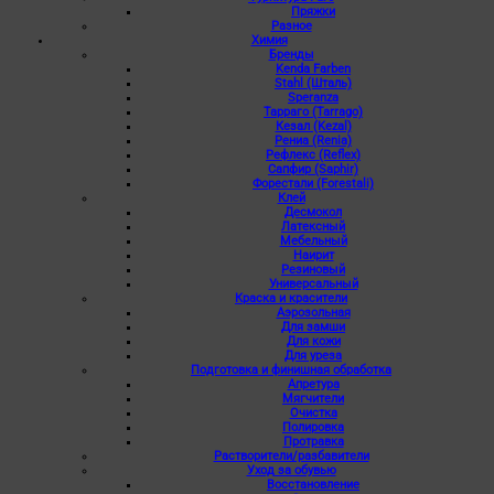
Пряжки
Разное
Химия
Бренды
Kenda Farben
Stahl (Шталь)
Speranza
Тарраго (Tarrago)
Кезал (Kezal)
Рениа (Renia)
Рефлекс (Reflex)
Сапфир (Saphir)
Форестали (Forestali)
Клей
Десмокол
Латексный
Мебельный
Наирит
Резиновый
Универсальный
Краска и красители
Аэрозольная
Для замши
Для кожи
Для уреза
Подготовка и финишная обработка
Апретура
Мягчители
Очистка
Полировка
Протравка
Растворители/разбавители
Уход за обувью
Восстановление