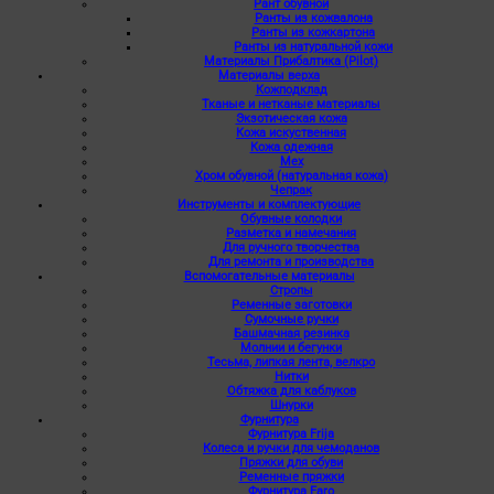
Рант обувной
Ранты из кожвалона
Ранты из кожкартона
Ранты из натуральной кожи
Материалы Прибалтика (Pilot)
Материалы верха
Кожподклад
Тканые и нетканые материалы
Экзотическая кожа
Кожа искуственная
Кожа одежная
Мех
Хром обувной (натуральная кожа)
Чепрак
Инструменты и комплектующие
Обувные колодки
Разметка и намечания
Для ручного творчества
Для ремонта и производства
Вспомогательные материалы
Стропы
Ременные заготовки
Сумочные ручки
Башмачная резинка
Молнии и бегунки
Тесьма, липкая лента, велкро
Нитки
Обтяжка для каблуков
Шнурки
Фурнитура
Фурнитура Frija
Колеса и ручки для чемоданов
Пряжки для обуви
Ременные пряжки
Фурнитура Faro