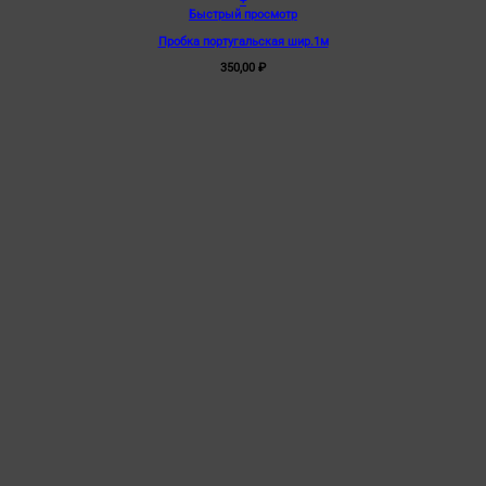
+
Быстрый просмотр
Пробка португальская шир.1м
350,00
₽