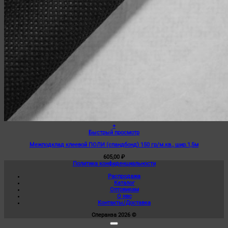
+
Быстрый просмотр
Межподклад клеевой ПОЛИ (спандбонд) 150 гр/м.кв., шир.1,5м
605,00
₽
Политика конфиденциальности
Распродажа
Каталог
Оптовикам
О нас
Контакты/Доставка
Сперанза 2026 ©