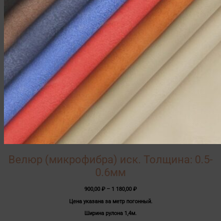
Велюр (микрофибра) иск. Толщина: 0.5-
0.6мм
Диапазон
900,00
₽
–
1 180,00
₽
цен:
Цена указана за метр погонный.
900,00 ₽
–
Ширина рулона 1,4м.
1
180,00 ₽