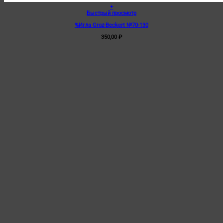
+
Этот
Быстрый просмотр
товар
%Игла Groz-Beckert №70-130
имеет
несколько
350,00
₽
вариаций.
Опции
можно
выбрать
на
странице
товара.