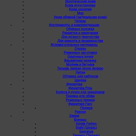
Экзотическая кожа
Кожа искуственная
Кожа одежная
Мех
Хром обувной (натуральная кожа)
Чепрак
Инструменты и комплектующие
Обувные колодки
Разметка и намечания
Для ручного творчества
Для ремонта и производства
Вспомогательные материалы
Стропы
Ременные заготовки
Сумочные ручки
Башмачная резинка
Молнии и бегунки
Тесьма, липкая лента, велкро
Нитки
Обтяжка для каблуков
Шнурки
Фурнитура
Фурнитура Frija
Колеса и ручки для чемоданов
Пряжки для обуви
Ременные пряжки
Фурнитура Faro
Пряжки
Разное
Химия
Бренды
Kenda Farben
Stahl (Шталь)
Speranza
Тарраго (Tarrago)