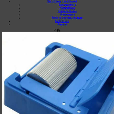
Заготовки для ключей
Электронные
Английские
Вертикальные
Флажковые
Ключи дистанционные
Батарейки
Разное
-19%