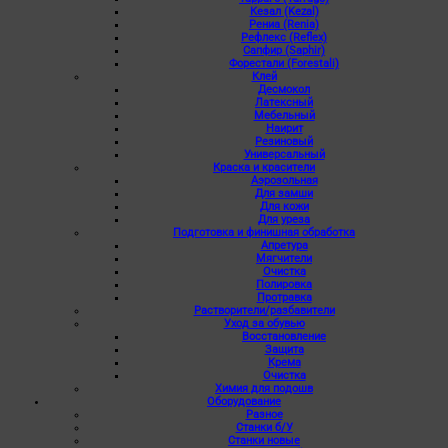
Кезал (Kezal)
Рениа (Renia)
Рефлекс (Reflex)
Сапфир (Saphir)
Форестали (Forestali)
Клей
Десмокол
Латексный
Мебельный
Наирит
Резиновый
Универсальный
Краска и красители
Аэрозольная
Для замши
Для кожи
Для уреза
Подготовка и финишная обработка
Апретура
Мягчители
Очистка
Полировка
Протравка
Растворители/разбавители
Уход за обувью
Восстановление
Защита
Крема
Очистка
Химия для подошв
Оборудование
Разное
Станки б/У
Станки новые