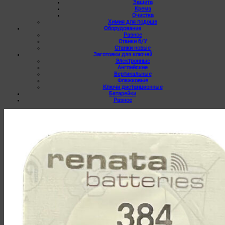
Защита
Крема
Очистка
Химия для подошв
Оборудование
Разное
Станки б/У
Станки новые
Заготовки для ключей
Электронные
Английские
Вертикальные
Флажковые
Ключи дистанционные
Батарейки
Разное