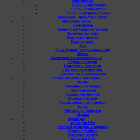
Рант обувной
Ранты из кожвалона
Ранты из кожкартона
Ранты из натуральной кожи
Материалы Прибалтика (Pilot)
Материалы верха
Кожподклад
Тканые и нетканые материалы
Экзотическая кожа
Кожа искуственная
Кожа одежная
Мех
Хром обувной (натуральная кожа)
Чепрак
Инструменты и комплектующие
Обувные колодки
Разметка и намечания
Для ручного творчества
Для ремонта и производства
Вспомогательные материалы
Стропы
Ременные заготовки
Сумочные ручки
Башмачная резинка
Молнии и бегунки
Тесьма, липкая лента, велкро
Нитки
Обтяжка для каблуков
Шнурки
Фурнитура
Фурнитура Frija
Колеса и ручки для чемоданов
Пряжки для обуви
Ременные пряжки
Фурнитура Faro