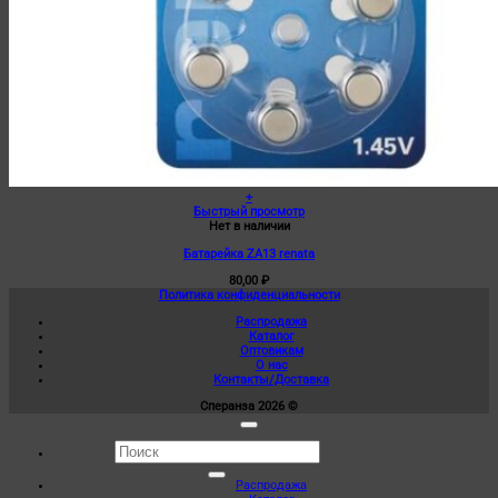
+
Быстрый просмотр
Нет в наличии
Батарейка ZA13 renata
80,00
₽
Политика конфиденциальности
Распродажа
Каталог
Оптовикам
О нас
Контакты/Доставка
Сперанза 2026 ©
Искать:
Распродажа