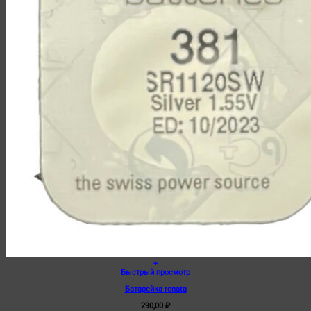
+
Быстрый просмотр
Батарейка renata
290,00
₽