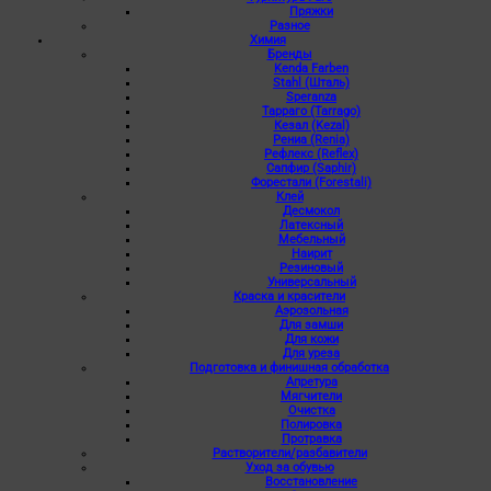
Пряжки
Разное
Химия
Бренды
Kenda Farben
Stahl (Шталь)
Speranza
Тарраго (Tarrago)
Кезал (Kezal)
Рениа (Renia)
Рефлекс (Reflex)
Сапфир (Saphir)
Форестали (Forestali)
Клей
Десмокол
Латексный
Мебельный
Наирит
Резиновый
Универсальный
Краска и красители
Аэрозольная
Для замши
Для кожи
Для уреза
Подготовка и финишная обработка
Апретура
Мягчители
Очистка
Полировка
Протравка
Растворители/разбавители
Уход за обувью
Восстановление