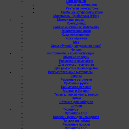
Рант обувной
Ранты из кожвалона
Ранты из кожкартона
Ранты из натуральной кожи
Материалы Прибалтика (Pilot)
Материалы верха
Кожподклад
Тканые и нетканые материалы
Экзотическая кожа
Кожа искуственная
Кожа одежная
Мех
Хром обувной (натуральная кожа)
Чепрак
Инструменты и комплектующие
Обувные колодки
Разметка и намечания
Для ручного творчества
Для ремонта и производства
Вспомогательные материалы
Стропы
Ременные заготовки
Сумочные ручки
Башмачная резинка
Молнии и бегунки
Тесьма, липкая лента, велкро
Нитки
Обтяжка для каблуков
Шнурки
Фурнитура
Фурнитура Frija
Колеса и ручки для чемоданов
Пряжки для обуви
Ременные пряжки
Фурнитура Faro