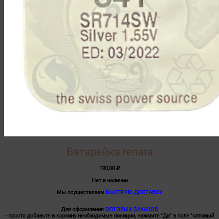
Батарейка renata
190,00
₽
Нет в наличии
Мы осуществляем
БЫСТРУЮ ДОСТАВКУ
Для оформления
ОПТОВЫХ ЗАКАЗОВ
- просто добавьте в корзину необходимые позиции, нажмите "Да" в поле "оптовый