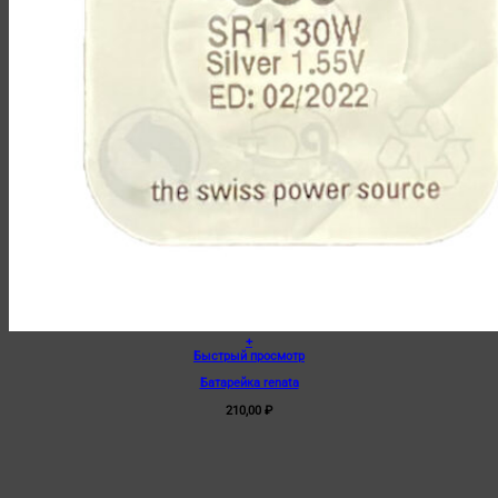
+
Быстрый просмотр
Батарейка renata
210,00
₽