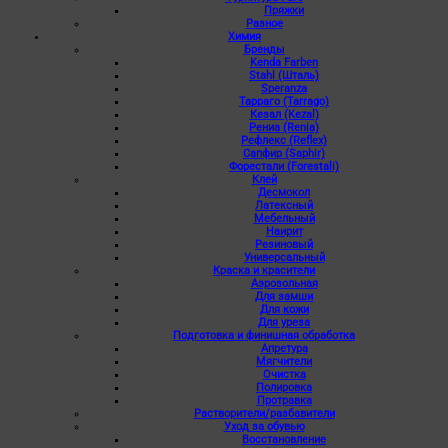
Пряжки
Разное
Химия
Бренды
Kenda Farben
Stahl (Шталь)
Speranza
Тарраго (Tarrago)
Кезал (Kezal)
Рениа (Renia)
Рефлекс (Reflex)
Сапфир (Saphir)
Форестали (Forestali)
Клей
Десмокол
Латексный
Мебельный
Наирит
Резиновый
Универсальный
Краска и красители
Аэрозольная
Для замши
Для кожи
Для уреза
Подготовка и финишная обработка
Апретура
Мягчители
Очистка
Полировка
Протравка
Растворители/разбавители
Уход за обувью
Восстановление