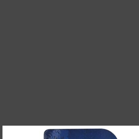
–
выбрать
1
на
213,00 ₽
странице
товара.