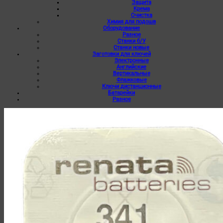
Защита
Крема
Очистка
Химия для подошв
Оборудование
Разное
Станки б/У
Станки новые
Заготовки для ключей
Электронные
Английские
Вертикальные
Флажковые
Ключи дистанционные
Батарейки
Разное