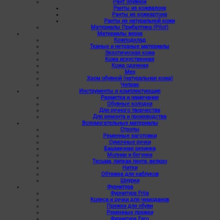
Рант обувной
Ранты из кожвалона
Ранты из кожкартона
Ранты из натуральной кожи
Материалы Прибалтика (Pilot)
Материалы верха
Кожподклад
Тканые и нетканые материалы
Экзотическая кожа
Кожа искуственная
Кожа одежная
Мех
Хром обувной (натуральная кожа)
Чепрак
Инструменты и комплектующие
Разметка и намечания
Обувные колодки
Для ручного творчества
Для ремонта и производства
Вспомогательные материалы
Стропы
Ременные заготовки
Сумочные ручки
Башмачная резинка
Молнии и бегунки
Тесьма, липкая лента, велкро
Нитки
Обтяжка для каблуков
Шнурки
Фурнитура
Фурнитура Frija
Колеса и ручки для чемоданов
Пряжки для обуви
Ременные пряжки
Фурнитура Faro