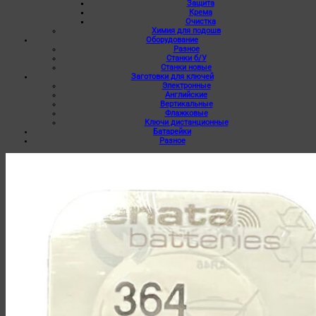
Защита
Крема
Очистка
Химия для подошв
Оборудование
Разное
Станки б/У
Станки новые
Заготовки для ключей
Электронные
Английские
Вертикальные
Флажковые
Ключи дистанционные
Батарейки
Разное