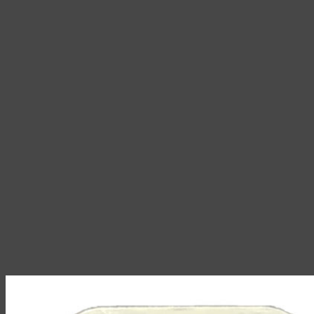
296,40 ₽
на
странице
товара.