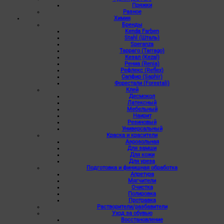
Пряжки
Разное
Химия
Бренды
Kenda Farben
Stahl (Шталь)
Speranza
Тарраго (Tarrago)
Кезал (Kezal)
Рениа (Renia)
Рефлекс (Reflex)
Сапфир (Saphir)
Форестали (Forestali)
Клей
Десмокол
Латексный
Мебельный
Наирит
Резиновый
Универсальный
Краска и красители
Аэрозольная
Для замши
Для кожи
Для уреза
Подготовка и финишная обработка
Апретура
Мягчители
Очистка
Полировка
Протравка
Растворители/разбавители
Уход за обувью
Восстановление