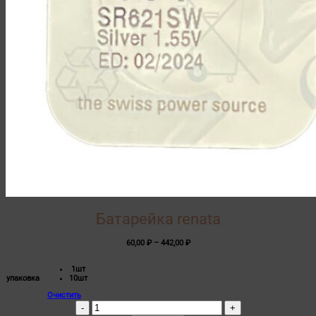
Батарейка renata
Диапазон
60,00
₽
–
442,00
₽
цен:
60,00 ₽
1шт
–
упаковка
10шт
442,00 ₽
Очистить
Количество
товара