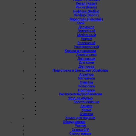
Кезал (Kezal)
Рениа (Renia)
Рефлекс (Reflex)
Сапфир (Saphir)
Форестали (Forestali)
Клей
Десмокол
Латексный
Мебельный
Наирит
Резиновый
Универсальный
Краска и красители
Аэрозольная
Для замши
Для кожи
Для уреза
Подготовка и финишная обработка
Апретура
Мягчители
Очистка
Полировка
Протравка
Растворители/разбавители
Уход за обувью
Восстановление
Защита
Крема
Очистка
Химия для подошв
Оборудование
Разное
Станки б/У
Станки новые