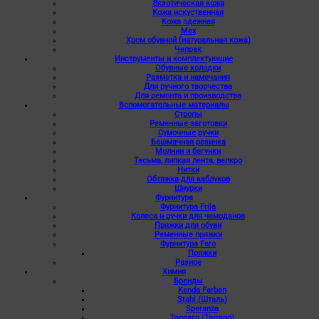
Экзотическая кожа
Кожа искуственная
Кожа одежная
Мех
Хром обувной (натуральная кожа)
Чепрак
Инструменты и комплектующие
Обувные колодки
Разметка и намечания
Для ручного творчества
Для ремонта и производства
Вспомогательные материалы
Стропы
Ременные заготовки
Сумочные ручки
Башмачная резинка
Молнии и бегунки
Тесьма, липкая лента, велкро
Нитки
Обтяжка для каблуков
Шнурки
Фурнитура
Фурнитура Frija
Колеса и ручки для чемоданов
Пряжки для обуви
Ременные пряжки
Фурнитура Faro
Пряжки
Разное
Химия
Бренды
Kenda Farben
Stahl (Шталь)
Speranza
Тарраго (Tarrago)