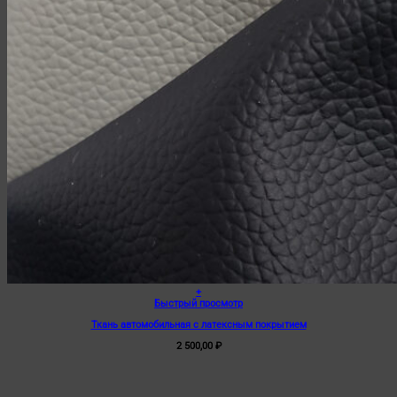
+
Этот
Быстрый просмотр
товар
Ткань автомобильная с латексным покрытием
имеет
несколько
2 500,00
₽
вариаций.
Опции
можно
выбрать
на