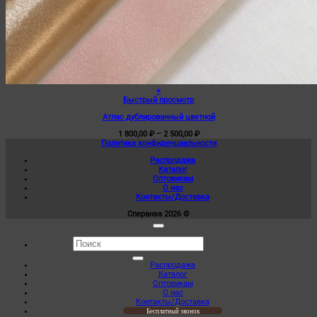
+
Этот
Быстрый просмотр
товар
Атлас дублированный цветной
имеет
несколько
Диапазон
1 800,00
₽
–
2 500,00
₽
вариаций.
цен:
Политика конфиденциальности
Опции
1
можно
Распродажа
800,00 ₽
выбрать
Каталог
–
на
Оптовикам
2
странице
О нас
500,00 ₽
товара.
Контакты/Доставка
Сперанза 2026 ©
Искать:
Распродажа
Каталог
Оптовикам
О нас
Контакты/Доставка
Бесплатный звонок