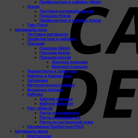
Профилактики и набойки Vibram
Искож
Листовые материалы Искож
Подошвы Искож
Профилактики и набойки Искож
Topy (Топи)
Материалы низа
Листовые материалы
Профилактики и набойки
Подошва
Подошва Vibram
Подошва Искож
Подошва разная
Женские подошвы
Мужские подошвы
Термопласты и гранитоли
Картоны и Кожкартоны
Ортопедия
Металлические изделия
Вкладные стельки
Каблуки
Каблуки женские
Каблуки мужские
Рант обувной
Ранты из кожвалона
Ранты из кожкартона
Ранты из натуральной кожи
Материалы Прибалтика (Pilot)
Материалы верха
Кожподклад