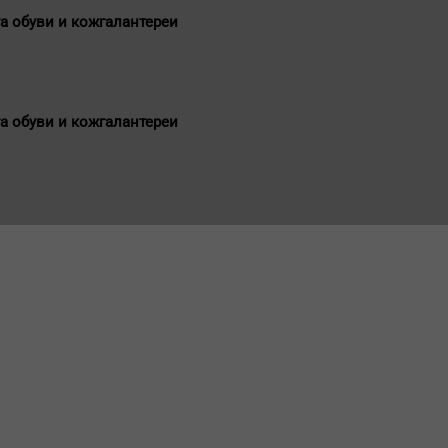
а обуви и кожгалантереи
а обуви и кожгалантереи