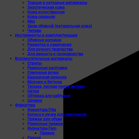
Тканые и нетканые материалы
Экзотическая кожа
Кожа искуственная
Кожа одежная
Мех
Хром обувной (натуральная кожа)
Чепрак
Инструменты и комплектующие
Обувные колодки
Разметка и намечания
Для ручного творчества
Для ремонта и производства
Вспомогательные материалы
Стропы
Ременные заготовки
Сумочные ручки
Башмачная резинка
Молнии и бегунки
Тесьма, липкая лента, велкро
Нитки
Обтяжка для каблуков
Шнурки
Фурнитура
Фурнитура Frija
Колеса и ручки для чемоданов
Пряжки для обуви
Ременные пряжки
Фурнитура Faro
Пряжки
Разное