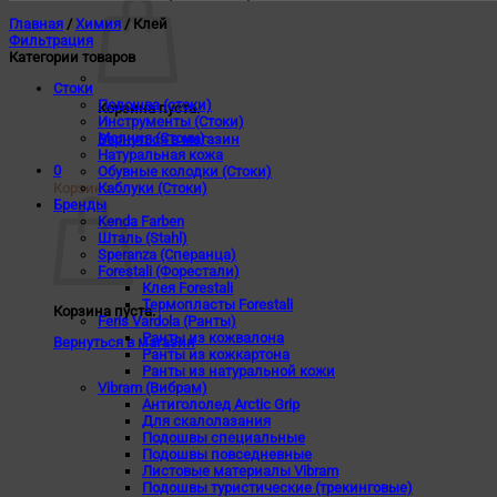
Главная
/
Химия
/
Клей
Фильтрация
Категории товаров
Стоки
Подошва (стоки)
Корзина пуста.
Инструменты (Стоки)
Молния (Стоки)
Вернуться в магазин
Натуральная кожа
0
Обувные колодки (Стоки)
Корзина
Каблуки (Стоки)
Бренды
Kenda Farben
Шталь (Stahl)
Speranza (Сперанца)
Forestali (Форестали)
Клея Forestali
Термопласты Forestali
Корзина пуста.
Feris Vardola (Ранты)
Ранты из кожвалона
Вернуться в магазин
Ранты из кожкартона
Ранты из натуральной кожи
Vibram (Вибрам)
Антигололед Arctic Grip
Для скалолазания
Подошвы специальные
Подошвы повседневные
Листовые материалы Vibram
Подошвы туристические (трекинговые)