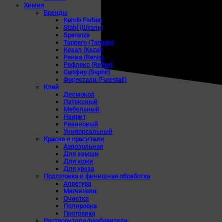
Химия
Бренды
Kenda Farben
Stahl (Шталь)
Speranza
Тарраго (Tarrago)
Кезал (Kezal)
Рениа (Renia)
Рефлекс (Reflex)
Сапфир (Saphir)
Форестали (Forestali)
Клей
Десмокол
Латексный
Мебельный
Наирит
Резиновый
Универсальный
Краска и красители
Аэрозольная
Для замши
Для кожи
Для уреза
Подготовка и финишная обработка
Апретура
Мягчители
Очистка
Полировка
Протравка
Растворители/разбавители