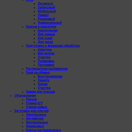
Десмокол
Латексный
Мебельный
Наирит
Резиновый
Универсальный
Краска и красители
Аэрозольная
Для замши
Для кожи
Для уреза
Подготовка и финишная обработка
Апретура
Мягчители
Очистка
Полировка
Протравка
Растворители/разбавители
Уход за обувью
Восстановление
Защита
Крема
Очистка
Химия для подошв
Оборудование
Разное
Станки б/У
Станки новые
Заготовки для ключей
Электронные
Английские
Вертикальные
Флажковые
Ключи дистанционные