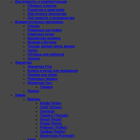
Инструменты и комплектующие
Обувные колодки
Разметка и намечания
Для ручного творчества
Для ремонта и производства
Вспомогательные материалы
Стропы
Ременные заготовки
Сумочные ручки
Башмачная резинка
Молнии и бегунки
Тесьма, липкая лента, велкро
Нитки
Обтяжка для каблуков
Шнурки
Фурнитура
Фурнитура Frija
Колеса и ручки для чемоданов
Пряжки для обуви
Ременные пряжки
Фурнитура Faro
Пряжки
Разное
Химия
Бренды
Kenda Farben
Stahl (Шталь)
Speranza
Тарраго (Tarrago)
Кезал (Kezal)
Рениа (Renia)
Рефлекс (Reflex)
Сапфир (Saphir)
Форестали (Forestali)
Клей