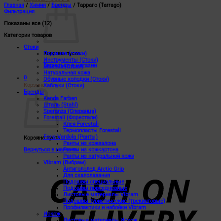
Главная
/
Химия
/
Бренды
/
Тарраго (Tarrago)
Фильтрация
Показаны все (12)
Категории товаров
Стоки
Корзина пуста.
Подошва (стоки)
Инструменты (Стоки)
Вернуться в магазин
Молния (Стоки)
Натуральная кожа
0
Обувные колодки (Стоки)
Корзина
Каблуки (Стоки)
Бренды
Kenda Farben
Шталь (Stahl)
Speranza (Сперанца)
Forestali (Форестали)
Клея Forestali
Термопласты Forestali
Feris Vardola (Ранты)
Корзина пуста.
Ранты из кожвалона
Вернуться в магазин
Ранты из кожкартона
Ранты из натуральной кожи
C
Vibram (Вибрам)
O
Антигололед Arctic Grip
D
Для скалолазания
Подошвы специальные
Подошвы повседневные
Листовые материалы Vibram
Подошвы туристические (трекинговые)
Профилактики и набойки Vibram
Искож
Листовые материалы Искож