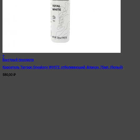
+
Быстрый просмотр
Краситель Tarrago Sneakers WHITE, отбеливающий, флакон, 75мл. (белый)
580,00
₽