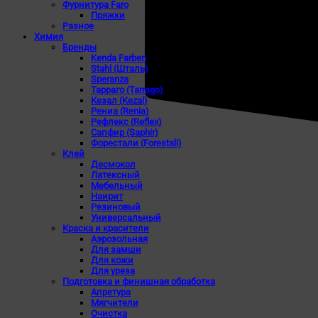
Фурнитура Faro
Пряжки
Разное
Химия
Бренды
Kenda Farben
Stahl (Шталь)
Speranza
Тарраго (Tarrago)
Кезал (Kezal)
Рениа (Renia)
Рефлекс (Reflex)
Сапфир (Saphir)
Форестали (Forestali)
Клей
Десмокол
Латексный
Мебельный
Наирит
Резиновый
Универсальный
Краска и красители
Аэрозольная
Для замши
Для кожи
Для уреза
Подготовка и финишная обработка
Апретура
Мягчители
Очистка