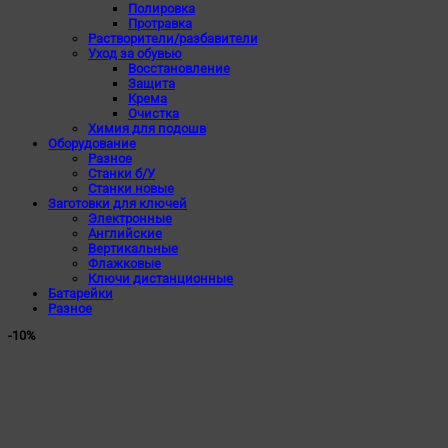
Полировка
Протравка
Растворители/разбавители
Уход за обувью
Восстановление
Защита
Крема
Очистка
Химия для подошв
Оборудование
Разное
Станки б/У
Станки новые
Заготовки для ключей
Электронные
Английские
Вертикальные
Флажковые
Ключи дистанционные
Батарейки
Разное
-10%