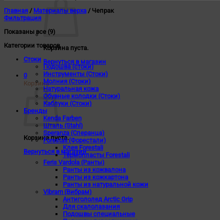
Главная
/
Материалы верха
/
Чепрак
Фильтрация
Показаны все (9)
Категории товаров
Корзина пуста.
Стоки
Вернуться в магазин
Подошва (стоки)
Инструменты (Стоки)
0
Молния (Стоки)
Корзина
Натуральная кожа
Обувные колодки (Стоки)
Каблуки (Стоки)
Бренды
Kenda Farben
Шталь (Stahl)
Speranza (Сперанца)
Корзина пуста.
Forestali (Форестали)
Клея Forestali
Вернуться в магазин
Термопласты Forestali
Feris Vardola (Ранты)
Ранты из кожвалона
Ранты из кожкартона
Ранты из натуральной кожи
Vibram (Вибрам)
Антигололед Arctic Grip
Для скалолазания
Подошвы специальные