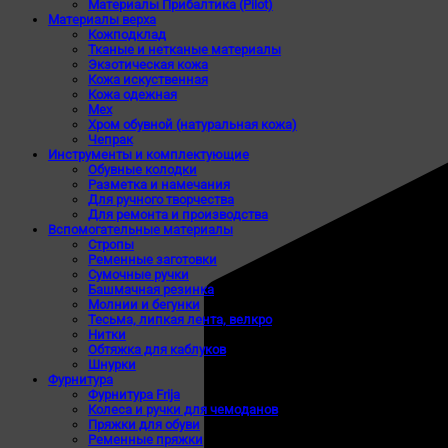
Материалы Прибалтика (Pilot)
Материалы верха
Кожподклад
Тканые и нетканые материалы
Экзотическая кожа
Кожа искуственная
Кожа одежная
Мех
Хром обувной (натуральная кожа)
Чепрак
Инструменты и комплектующие
Обувные колодки
Разметка и намечания
Для ручного творчества
Для ремонта и производства
Вспомогательные материалы
Стропы
Ременные заготовки
Сумочные ручки
Башмачная резинка
Молнии и бегунки
Тесьма, липкая лента, велкро
Нитки
Обтяжка для каблуков
Шнурки
Фурнитура
Фурнитура Frija
Колеса и ручки для чемоданов
Пряжки для обуви
Ременные пряжки