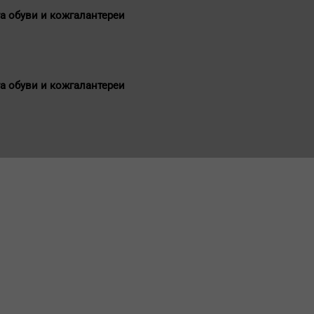
а обуви и кожгалантереи
а обуви и кожгалантереи