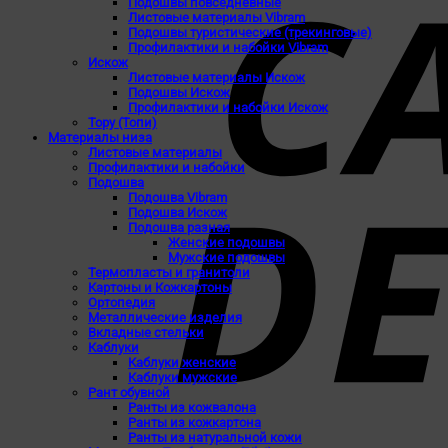
Подошвы повседневные
Листовые материалы Vibram
Подошвы туристические (трекинговые)
Профилактики и набойки Vibram
Искож
Листовые материалы Искож
Подошвы Искож
Профилактики и набойки Искож
Topy (Топи)
Материалы низа
Листовые материалы
Профилактики и набойки
Подошва
Подошва Vibram
Подошва Искож
Подошва разная
Женские подошвы
Мужские подошвы
Термопласты и гранитоли
Картоны и Кожкартоны
Ортопедия
Металлические изделия
Вкладные стельки
Каблуки
Каблуки женские
Каблуки мужские
Рант обувной
Ранты из кожвалона
Ранты из кожкартона
Ранты из натуральной кожи