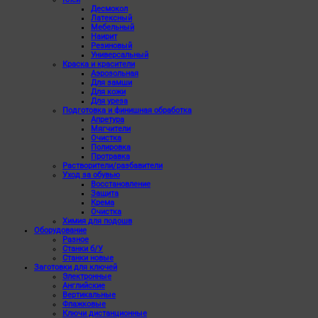
Десмокол
Латексный
Мебельный
Наирит
Резиновый
Универсальный
Краска и красители
Аэрозольная
Для замши
Для кожи
Для уреза
Подготовка и финишная обработка
Апретура
Мягчители
Очистка
Полировка
Протравка
Растворители/разбавители
Уход за обувью
Восстановление
Защита
Крема
Очистка
Химия для подошв
Оборудование
Разное
Станки б/У
Станки новые
Заготовки для ключей
Электронные
Английские
Вертикальные
Флажковые
Ключи дистанционные