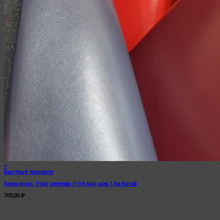
+
Быстрый просмотр
Кожа искус. Vigor цветная (т.0,6 мм) шир.1,5м Китай
700,00
₽