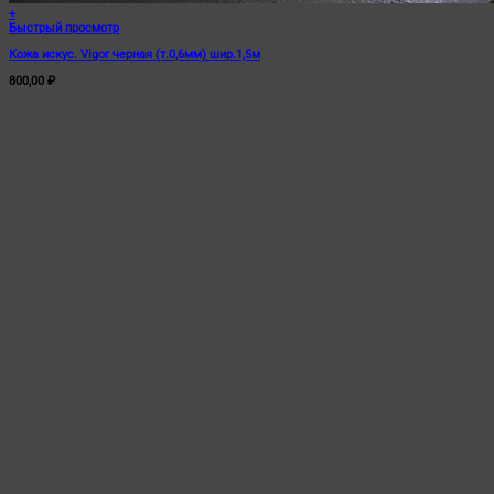
+
Быстрый просмотр
Кожа искус. Vigor черная (т.0,6мм) шир.1,5м
800,00
₽