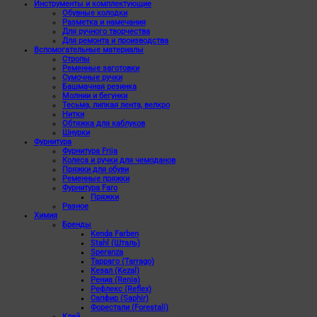
Инструменты и комплектующие
Обувные колодки
Разметка и намечания
Для ручного творчества
Для ремонта и производства
Вспомогательные материалы
Стропы
Ременные заготовки
Сумочные ручки
Башмачная резинка
Молнии и бегунки
Тесьма, липкая лента, велкро
Нитки
Обтяжка для каблуков
Шнурки
Фурнитура
Фурнитура Frija
Колеса и ручки для чемоданов
Пряжки для обуви
Ременные пряжки
Фурнитура Faro
Пряжки
Разное
Химия
Бренды
Kenda Farben
Stahl (Шталь)
Speranza
Тарраго (Tarrago)
Кезал (Kezal)
Рениа (Renia)
Рефлекс (Reflex)
Сапфир (Saphir)
Форестали (Forestali)
Клей