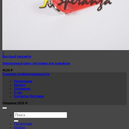
+
Быстрый просмотр
Электронный ключ- заготовка для домофона
40,00
₽
Политика конфиденциальности
Распродажа
Каталог
Оптовикам
О нас
Контакты/Доставка
Сперанза 2026 ©
Искать:
Распродажа
Каталог