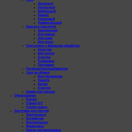
Десмокол
Латексный
Мебельный
Наирит
Резиновый
Универсальный
Краска и красители
Аэрозольная
Для замши
Для кожи
Для уреза
Подготовка и финишная обработка
Апретура
Мягчители
Очистка
Полировка
Протравка
Растворители/разбавители
Уход за обувью
Восстановление
Защита
Крема
Очистка
Химия для подошв
Оборудование
Разное
Станки б/У
Станки новые
Заготовки для ключей
Электронные
Английские
Вертикальные
Флажковые
Ключи дистанционные