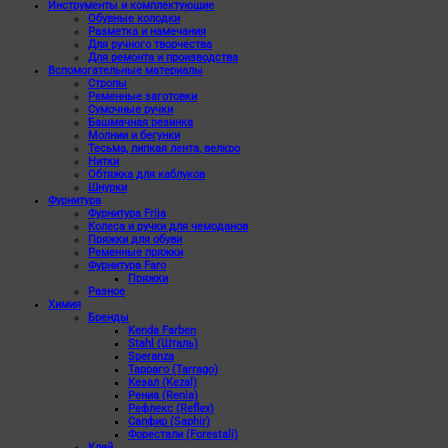
Инструменты и комплектующие
Обувные колодки
Разметка и намечания
Для ручного творчества
Для ремонта и производства
Вспомогательные материалы
Стропы
Ременные заготовки
Сумочные ручки
Башмачная резинка
Молнии и бегунки
Тесьма, липкая лента, велкро
Нитки
Обтяжка для каблуков
Шнурки
Фурнитура
Фурнитура Frija
Колеса и ручки для чемоданов
Пряжки для обуви
Ременные пряжки
Фурнитура Faro
Пряжки
Разное
Химия
Бренды
Kenda Farben
Stahl (Шталь)
Speranza
Тарраго (Tarrago)
Кезал (Kezal)
Рениа (Renia)
Рефлекс (Reflex)
Сапфир (Saphir)
Форестали (Forestali)
Клей