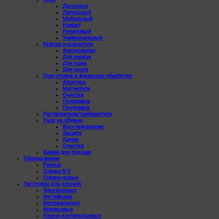
Десмокол
Латексный
Мебельный
Наирит
Резиновый
Универсальный
Краска и красители
Аэрозольная
Для замши
Для кожи
Для уреза
Подготовка и финишная обработка
Апретура
Мягчители
Очистка
Полировка
Протравка
Растворители/разбавители
Уход за обувью
Восстановление
Защита
Крема
Очистка
Химия для подошв
Оборудование
Разное
Станки б/У
Станки новые
Заготовки для ключей
Электронные
Английские
Вертикальные
Флажковые
Ключи дистанционные