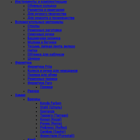
Инструменты и комплектующие
Обувные колодки
Разметка и намечания
Для ручного творчества
Для ремонта и производства
Вспомогательные материалы
Стропы
Ременные заготовки
Сумочные ручки
Башмачная резинка
Молнии и бегунки
Тесьма, липкая лента, велкро
Нитки
Обтяжка для каблуков
Шнурки
Фурнитура
Фурнитура Frija
Колеса и ручки для чемоданов
Пряжки для обуви
Ременные пряжки
Фурнитура Faro
Пряжки
Разное
Химия
Бренды
Kenda Farben
Stahl (Шталь)
Speranza
Тарраго (Tarrago)
Кезал (Kezal)
Рениа (Renia)
Рефлекс (Reflex)
Сапфир (Saphir)
Форестали (Forestali)
Клей