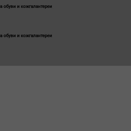
а обуви и кожгалантереи
а обуви и кожгалантереи