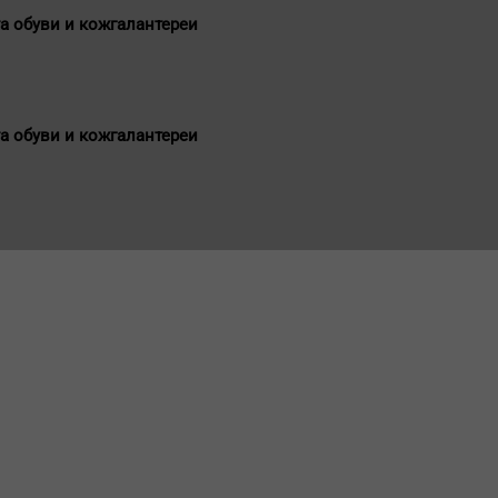
а обуви и кожгалантереи
а обуви и кожгалантереи