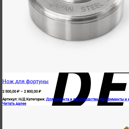
Нож для фортуны
Диапазон
2 500,00
₽
–
2 800,00
₽
цен:
Артикул:
Н/Д
Категории:
Для ремонта и производства
,
Инструменты и
2
Читать далее
500,00 ₽
–
2
800,00 ₽