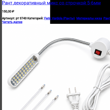
Рант декоративный микс со строчкой 5-6мм
150,00
₽
Артикул:
рт 3743
Категорий:
Feris Vardola (Ранты)
,
Материалы низа
,
Ран
Читать далее