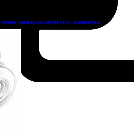
т обувной
,
Ранты из кожкартона
,
Ранты из кожкартона