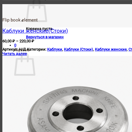
Flip book element
Корзина пуста.
Каблуки женские(Стоки)
Вернуться в магазин
Диапазон
60,00
₽
–
220,00
₽
0
цен:
Артикул:
Н/Д
Категории:
Каблуки
,
Каблуки (Стоки)
,
Каблуки женские
,
С
60,00 ₽
Корзина
Читать далее
–
220,00 ₽
Корзина пуста.
Вернуться в магазин