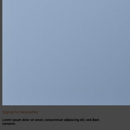
Signup for Newsletter
Lorem ipsum dolor sit amet, consectetuer adipiscing elit, sed diam
nonumm.