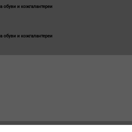
а обуви и кожгалантереи
а обуви и кожгалантереи